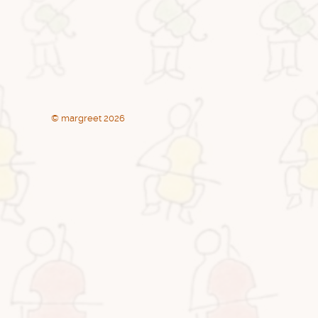
©
margreet
2026