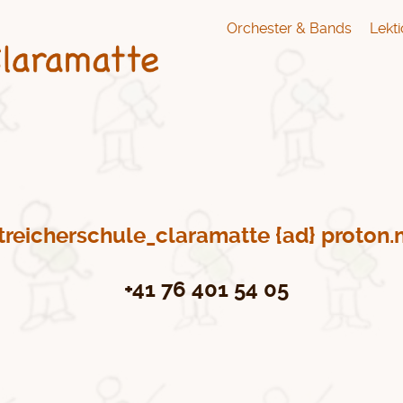
Orchester & Bands
Lekt
treicherschule_claramatte {ad} proton
+41 76 401 54 05